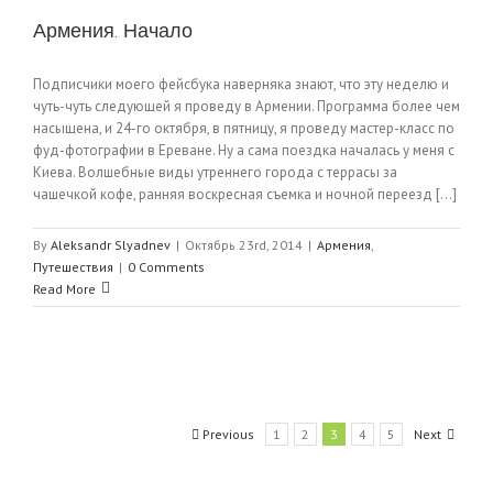
Армения. Начало
Подписчики моего фейсбука наверняка знают, что эту неделю и
чуть-чуть следующей я проведу в Армении. Программа более чем
насыщена, и 24-го октября, в пятницу, я проведу мастер-класс по
фуд-фотографии в Ереване. Ну а сама поездка началась у меня с
Киева. Волшебные виды утреннего города с террасы за
чашечкой кофе, ранняя воскресная съемка и ночной переезд [...]
By
Aleksandr Slyadnev
|
Октябрь 23rd, 2014
|
Армения
,
Путешествия
|
0 Comments
Read More
Previous
1
2
3
4
5
Next