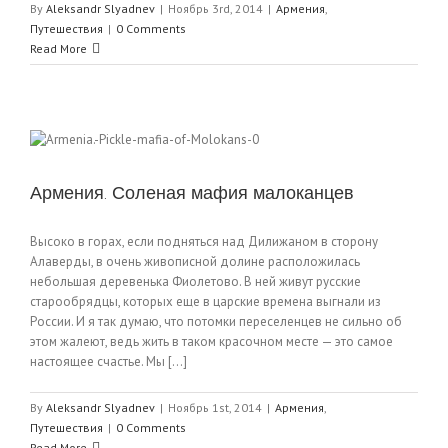
By
Aleksandr Slyadnev
|
Ноябрь 3rd, 2014
|
Армения
,
Путешествия
|
0 Comments
Read More
Армения. Соленая мафия малоканцев
Высоко в горах, если подняться над Дилижаном в сторону
Алаверды, в очень живописной долине расположилась
небольшая деревенька Фиолетово. В ней живут русские
старообрядцы, которых еще в царские времена выгнали из
России. И я так думаю, что потомки переселенцев не сильно об
этом жалеют, ведь жить в таком красочном месте — это самое
настоящее счастье. Мы [...]
By
Aleksandr Slyadnev
|
Ноябрь 1st, 2014
|
Армения
,
Путешествия
|
0 Comments
Read More