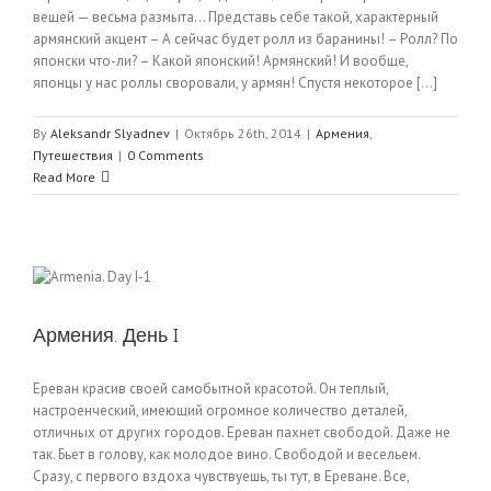
вещей — весьма размыта… Представь себе такой, характерный
армянский акцент – А сейчас будет ролл из баранины! – Ролл? По
японски что-ли? – Какой японский! Армянский! И вообще,
японцы у нас роллы своровали, у армян! Спустя некоторое [...]
By
Aleksandr Slyadnev
|
Октябрь 26th, 2014
|
Армения
,
Путешествия
|
0 Comments
Read More
Армения. День I
Ереван красив своей самобытной красотой. Он теплый,
настроенческий, имеющий огромное количество деталей,
отличных от других городов. Ереван пахнет свободой. Даже не
так. Бьет в голову, как молодое вино. Свободой и весельем.
Сразу, с первого вздоха чувствуешь, ты тут, в Ереване. Все,