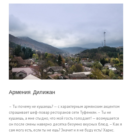
Армения. Дилижан
– Ты почему не кушаешь? — с характерным армянским акцентом
спрашивает шеф-повар ресторанов сети Туфенкян. – Ты не
кушаешь, а мне стыдно, что мой гость голодает! — возмущается
он после смены наверно десятка безумно вкусных блюд. – Как я
сам могу есть, если ты не ешь? Значит и я не буду есть! Харис.