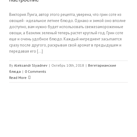
Виктория Лунга, автор этого рецепта, уверена, что грин соте из
овощей - идеальное летнее блюдо. Однако и зимой оно вполне
доступно, вам нужно будет использовать свежезамороженные
овощи, а базилик зеленый теперь растет круглый год. Грин соте
еще и очень удобное блюдо. Каждый ингредиент засыпается
сразу после другого, раскрывая свой аромат в предыдущем и
передавая его [...]
By
Aleksandr Slyadnev
|
Октябрь 10th, 2018
|
Вегетарианские
блюда
|
0 Comments
Read More