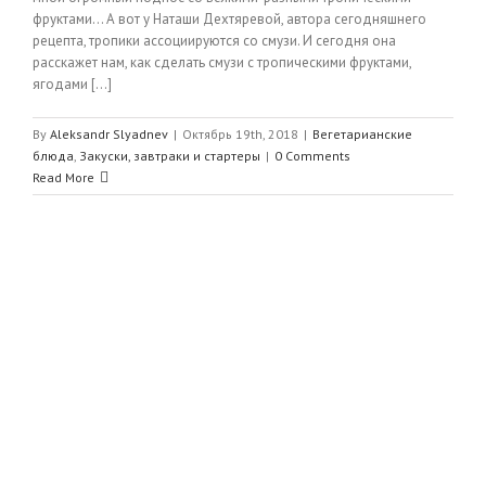
фруктами… А вот у Наташи Дехтяревой, автора сегодняшнего
рецепта, тропики ассоциируются со смузи. И сегодня она
расскажет нам, как сделать смузи с тропическими фруктами,
ягодами [...]
By
Aleksandr Slyadnev
|
Октябрь 19th, 2018
|
Вегетарианские
блюда
,
Закуски, завтраки и стартеры
|
0 Comments
Read More