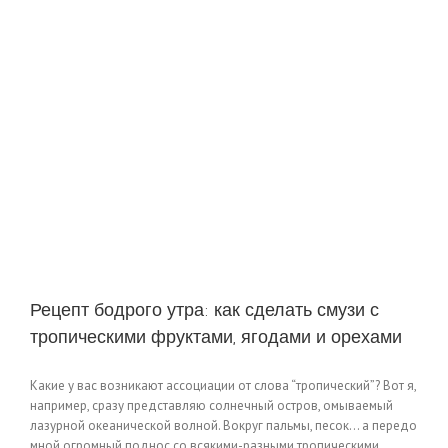
Рецепт бодрого утра: как сделать смузи с
тропическими фруктами, ягодами и орехами
Какие у вас возникают ассоциации от слова “тропический”? Вот я,
например, сразу представляю солнечный остров, омываемый
лазурной океанической волной. Вокруг пальмы, песок… а передо
мной огромный поднос со всякими-разными тропическими