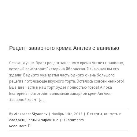
Рецепт заварного крема Англез с ванилью
Сегодня у нас будет рецепт заварного крема Англез с ванилью,
который приготовит Екатерина Яблонская. Я знаю, как вы его
ждали! Ведь это уже третья часть одного очень большого
рецепта потрясающе вкусного торта. Осталось совсем немного!
Еще две части и наш торт будет полностью готов! А пока
Екатерина приготовит ванильный заварной крем Англез.
Заварной крем - [...]
By
Aleksandr Slyadnev
|
Ноябрь 14th, 2018
|
Десерты, конфеты и
сладости
,
Торты и пирожные
|
0 Comments
Read More