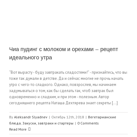
Чиа пудинг с молоком и орехами — рецепт
идеального утра
“Вот вырасту - буду завтракать сладостями!” - признайтесь, что вы
тоже так думали в детстве. Да и сейчас многие не прочь начать
утро с чего-то сладкого. Однако, повзрослев, мы начинаем
задумываться о том, как бы сделать так, чтоб завтрак был
одновременно и сладким, и при этом - полезным. Автор
сегодняшнего рецепта Наташа Дехтярева знает секреты [...]
By
Aleksandr Slyadnev
|
Октябрь 12th, 2018
|
Вегетарианские
блюда
,
Закуски, завтраки и стартеры
|
0 Comments
Read More