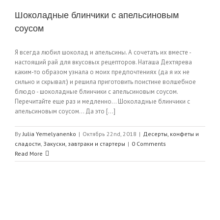
Шоколадные блинчики с апельсиновым
соусом
Я всегда любил шоколад и апельсины. А сочетать их вместе -
настоящий рай для вкусовых рецепторов. Наташа Дехтярева
каким-то образом узнала о моих предпочтениях (да я их не
сильно и скрывал:) и решила приготовить поистине волшебное
блюдо - шоколадные блинчики с апельсиновым соусом.
Перечитайте еще раз и медленно… Шоколадные блинчики с
апельсиновым соусом… Да это [...]
By
Julia Yemelyanenko
|
Октябрь 22nd, 2018
|
Десерты, конфеты и
сладости
,
Закуски, завтраки и стартеры
|
0 Comments
Read More