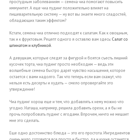
простудным заболеваниям — семена чиа помогают повысить
иммунитет. А еще чиа пудинг положительно влияет на
пищеварительную систему — ну вот вы знаете много сладостей,
обладающих таким эффектом?
Кстати, семена чиа отлично подходят к салатам. Как к овощным,
так и к фруктовым. Рецепт одного я оставлю вам здесь:
Салат со
шпинатом и клубникой
.
А девушкам, которые следят за фигурой и боятся съесть лишний
кусочек торта, чиа пудинг просто необходим — ведь эти
волшебные семена быстро дарят чувство насыщения, которое
остается с вами надолго. Так что теперь если вам скажут, что
нельзя есть десерты и худеть — смело опровергайте это
утверждение!
Чиа пудинг хорош еще и тем, что добавлять к нему можно что
угодно. Наташа, например, решила добавить орехи, а я бы не
прочь попробовать пудинг с ягодами. Впрочем, ничто не мешает
мне это сделать.
Еще одно достоинство блюда — это его простота. Ингредиентов
очень мало, готовится все просто и быстро, да и кухня останется