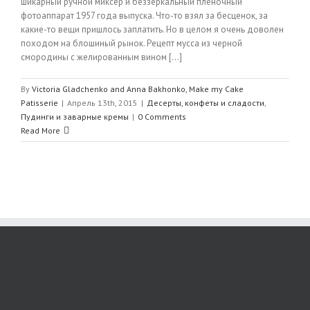
шикарный ручной миксер и беззеркальный плёночный
фотоаппарат 1957 года выпуска. Что-то взял за бесценок, за
какие-то вещи пришлось заплатить. Но в целом я очень доволен
походом на блошиный рынок. Рецепт мусса из черной
смородины с желированным вином [...]
By
Victoria Gladchenko and Anna Bakhonko, Make my Cake
Patisserie
|
Апрель 13th, 2015
|
Десерты, конфеты и сладости
,
Пудинги и заварные кремы
|
0 Comments
Read More