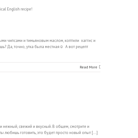
ми чипсами и тимьяновым маслом, коптили хаггис и
шь? Да, точно, утка была местная☺ А вот рецепт
Read More
и нежный, свежий и вкусный. В общем, смотрите и
ы любишь готовить, это будет просто новый опыт [...]