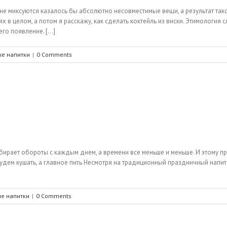
ане миксуются казалось бы абсолютно несовместимые вещи, а результат тако
 в целом, а потом я расскажу, как сделать коктейль из виски. Этимология 
о появление. [...]
ые напитки
|
0 Comments
ирает обороты с каждым днем, а времени все меньше и меньше. И этому пр
ы будем кушать, а главное пить Несмотря на традиционный праздничный нап
е напитки
|
0 Comments