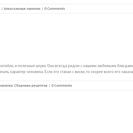
|
Алкогольные напитки
|
0 Comments
 и коктейли, и полезные штуки. Они всегда рядом с нашими любимыми блюдам
знать характер человека. Если это стакан с виски, то скорее всего его заказ
напитки
,
Сборники рецептов
|
0 Comments