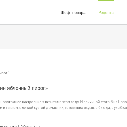
Шеф-повара
Рецепты
кин яблочный пирог»
овогоднее настроение я испытал в этом году. И причиной этого был Новог
том и теплом, с легкой суетой домашних, готовящих вкусные блюда, с улыб
ые напитки
|
0 Comments