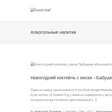
Алкогольные напитки
Новогодний коктейль с виски «Бабуш
Один из самых оригинальных способов почувствовать н
Если честно, то Новый Год у меня ассоциируется с ую
которая всегда готовила замечательный [...]
By
Aleksandr Slyadnev
|
Декабрь 29th, 2017
|
Алкогольн