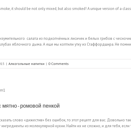
зумительного салата из подкопчённых лисичек и белых грибов с чесночны
 клубах яблочного дыма. А еще мы коптили утку из Стаффордшира. Не помни
015
|
Алкогольные напитки
|
0 Comments
с мятно-ромовой пенкой
азать слово «дижестив» без ошибок, то этот рецепт для вас. Довольно так
ингредиенты из молекулярной кухни. Найти их не сложно, и для тебя, если т