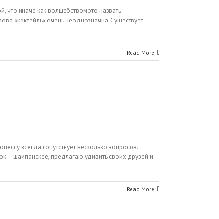
й, что иначе как волшебством это назвать
слова «коктейль» очень неоднозначна. Существует
Read More
оцессу всегда сопутствует несколько вопросов.
иток – шампанское, предлагаю удивить своих друзей и
Read More