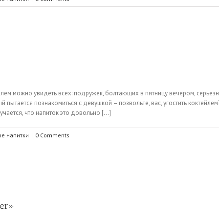
ктейлем можно увидеть всех: подружек, болтающих в пятницу вечером, серь
 пытается познакомиться с девушкой – позвольте, вас, угостить коктейле
ается, что напиток это довольно [...]
ые напитки
|
0 Comments
ker»