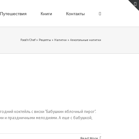
Путешествия
Книги
Контакты
Food'n'Chef
»
Рецепты
»
Напитки
»
Алкогольные напитки
одний коктейль с виски "Бабушкин яблочный пирог".
ками и праздничными мелодиями. А еще с бабушкой,
Read More