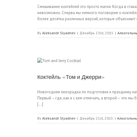
Смешивание коктейлей это просто магия. Когда в стак
невозможно. Сперва мы немного поговорим о коктейлях
более десятка различных версий, которые объясняют ег
By
Aleksandr Slyadnev
|
Декабрь 23rd, 2015
|
Алкогольн
Коктейль «Том и Джерри»
Новогодняя лихорадка по подготовке к празднику наб
Первый – где, как и с кем отмечать, а второй – что м
[...]
By
Aleksandr Slyadnev
|
Декабрь 21st, 2015
|
Алкогольны