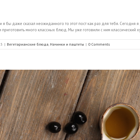
 я бы даже сказал неожиданного то этот пост как раз для тебя. Сегодня я 
приготовить много классных блюд. Мы уже готовили с ним классический хумус
15
|
Вегетарианские блюда
,
Начинки и паштеты
|
0 Comments