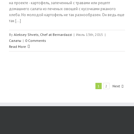
на проекте - картофель, запеченный с травами или рецепт
домашнего салата из печеных овощей с кусочками ржаного
хлеба. Но молодой картофель не так разнообразен. Он ведь еще
так [...]
By
Aleksey Shvets, Chef at Bernardazzi
|
Июль 13th, 2015
|
Салаты
|
0 Comments
Read More
1
2
Next