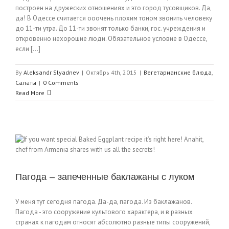
построен на дружеских отношениях и это город тусовщиков. Да,
да! В Одессе считается ооочень плохим тоном звонить человеку
до 11-ти утра. До 11-ти звонят только банки, гос. учреждения и
откровенно нехорошие люди. Обязательное условие в Одессе,
если [...]
By
Aleksandr Slyadnev
|
Октябрь 4th, 2015
|
Вегетарианские блюда
,
Салаты
|
0 Comments
Read More
Пагода — запеченные баклажаны с луком
У меня тут сегодня пагода. Да-да, пагода. Из баклажанов.
Пагода - это сооружение культового характера, и в разных
странах к пагодам относят абсолютно разные типы сооружений,