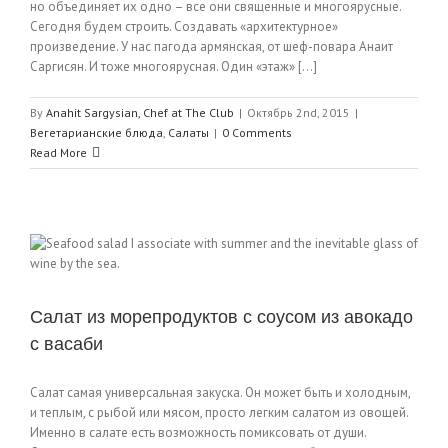
но объединяет их одно – все они священные и многоярусные.
Сегодня будем строить. Создавать «архитектурное»
произведение. У нас пагода армянская, от шеф-повара Анаит
Саргисян. И тоже многоярусная. Один «этаж» [...]
By
Anahit Sargysian, Chef at The Club
|
Октябрь 2nd, 2015
|
Вегетарианские блюда
,
Салаты
|
0 Comments
Read More
Салат из морепродуктов с соусом из авокадо
с васаби
Салат самая универсальная закуска. Он может быть и холодным,
и теплым, с рыбой или мясом, просто легким салатом из овощей.
Именно в салате есть возможность помиксовать от души.