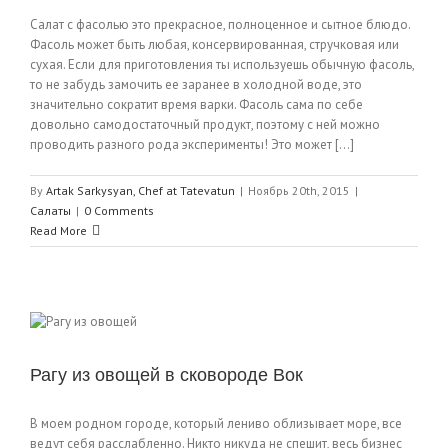
Салат с фасолью это прекрасное, полноценное и сытное блюдо.
Фасоль может быть любая, консервированная, стручковая или
сухая. Если для приготовления ты используешь обычную фасоль,
то не забудь замочить ее заранее в холодной воде, это
значительно сократит время варки. Фасоль сама по себе
довольно самодостаточный продукт, поэтому с ней можно
проводить разного рода эксперименты! Это может [...]
By
Artak Sarkysyan, Chef at Tatevatun
|
Ноябрь 20th, 2015
|
Салаты
|
0 Comments
Read More
Рагу из овощей в сковороде Вок
В моем родном городе, который лениво облизывает море, все
ведут себя расслабленно. Никто никуда не спешит, весь бизнес