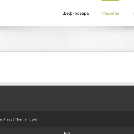
Шеф-повара
Рецепты
rdPress
|
Theme Fusion
Rus