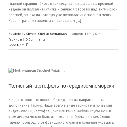
главной страницы блога в три секунды, когда еще на прошлой
неделе он ползал как улитка и сейчас я работаю над английской
версией, ссылка на которую уже появилась в основном меню.
Рецепт гратен из поленты с пармезаном [...]
By
Aleksey Shvets, Chef at Bernardazzi
|
Апрель 15th, 2014
|
Гарниры
|
0 Comments
Read More
Толченый картофель по-средиземноморски
Когда готовишь основное блюдо, всегда напрашивается
дополнение. Гарнир. Чаще всего в виде гарнира мы привыкли
видеть овощи, картофель, рис или какие-нибудь крупы, но и в
этом амплуа можно быть довольно изобретательным. Слово
гарнир произошло от французского garnir и означает украшать,