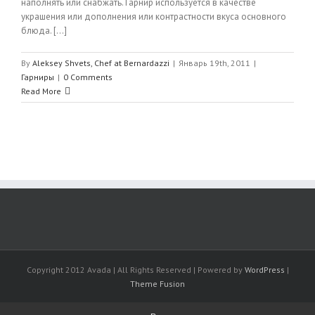
наполнять или снабжать. Гарнир используется в качестве
украшения или дополнения или контрастности вкуса основного
блюда. [...]
By
Aleksey Shvets, Chef at Bernardazzi
|
Январь 19th, 2011
|
Гарниры
|
0 Comments
Read More
Copyright 2012 Avada | All Rights Reserved | Powered by
WordPress
|
Theme Fusion