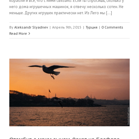
корабли и все, что с ними связано. Если ты спросишь, сколько у
него дома игрушечных машинок, я отвечу: несколько сотен. Не
меньше. Других игрушек практически нет. Из Лего мы [...]
By
Aleksandr Slyadnev
|
Апрель 9th, 2015
|
Турция
|
0 Comments
Read More