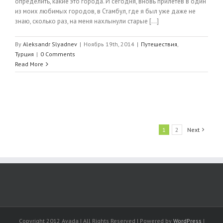
определить, какие это города. И сегодня, вновь прилетев в один
из моих любимых городов, в Стамбул, где я был уже даже не
знаю, сколько раз, на меня нахлынули старые [...]
By
Aleksandr Slyadnev
|
Ноябрь 19th, 2014
|
Путешествия
,
Турция
|
0 Comments
Read More
1
2
Next
Copyright 2012 Avada | All Rights Reserved | Powered by
WordPress
|