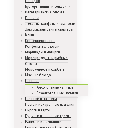
Поваров
Бургеры, пиццы и сендвичи
Вегетарианские блюда
Гарниры
Десерты, конфеты и сладости
Закуски, завтраки и стартеры
Каши
Консервирование
Конфеты и сладости
Маринады и натирки
Морепродукты и рыбные
блюда
Мороженное и сорбеты
Мясные блюда
Напитки
Алкогольные напитки
Безалкогольные напитки
Начинки и паштеты
Паста и макаронные изделия
Пироги и тарты
Пудинги и заварные кремы
Равиоли и дамплинги
Ризотто, паэлья и блюда из