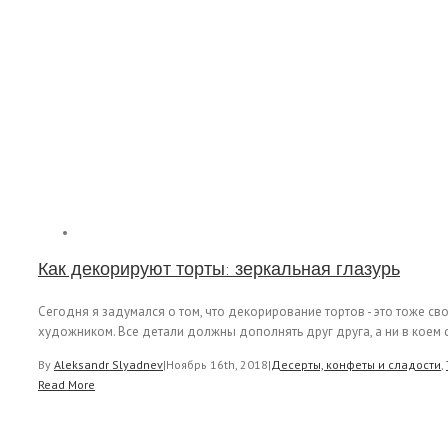
Как декорируют торты: зеркальная глазурь
Сегодня я задумался о том, что декорирование тортов - это тоже с
художником. Все детали должны дополнять друг друга, а ни в коем сл
By
Aleksandr Slyadnev
|
Ноябрь 16th, 2018
|
Десерты, конфеты и сладости
,
Read More