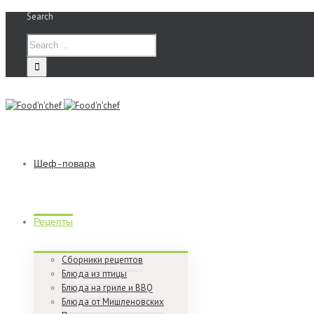
Search
Шеф-повара
Рецепты
Сборники рецептов
Блюда из птицы
Блюда на гриле и BBQ
Блюда от Мишленовских