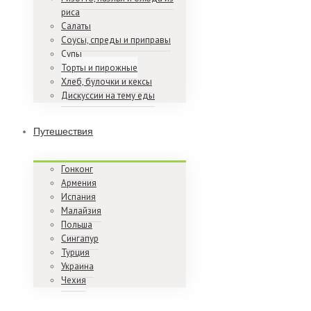
риса
Салаты
Соусы, спреды и приправы
Супы
Торты и пирожные
Хлеб, булочки и кексы
Дискуссии на тему еды
Путешествия
Гонконг
Армения
Испания
Малайзия
Польша
Сингапур
Турция
Украина
Чехия