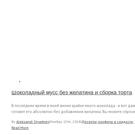
Шоколадный мусс без желатина и сборка торта
В последнее время в моей жизни крайне много шоколада - и вот даже
готовит его абсолютно без добавления желатина. Вы можете спросить
By
Aleksandr Slyadnev
|
Ноябрь 15th, 2018
|
Десерты, конфеты и сладости
,
Read More