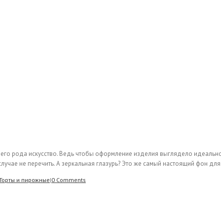
воего рода искусство. Ведь чтобы оформление изделия выглядело идеально,
учае не перечить. А зеркальная глазурь? Это же самый настоящий фон для де
Торты и пирожные
|
0 Comments