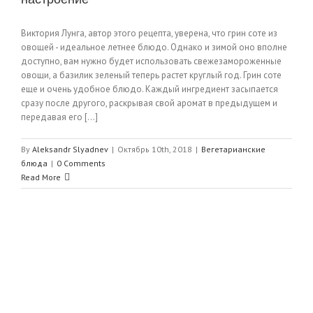
Виктория Лунга, автор этого рецепта, уверена, что грин соте из
овощей - идеальное летнее блюдо. Однако и зимой оно вполне
доступно, вам нужно будет использовать свежезамороженные
овощи, а базилик зеленый теперь растет круглый год. Грин соте
еще и очень удобное блюдо. Каждый ингредиент засыпается
сразу после другого, раскрывая свой аромат в предыдущем и
передавая его [...]
By
Aleksandr Slyadnev
|
Октябрь 10th, 2018
|
Вегетарианские
блюда
|
0 Comments
Read More