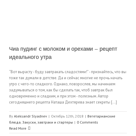
Чиа пудинг с молоком и орехами — рецепт
идеального утра
“Вот вырасту - буду завтракать сладостями!” - признайтесь, что вы
тоже так думали в детстве. Да и сейчас многие не прочь начать
утро с чего-то сладкого. Однако, повзрослев, мы начинаем
задумываться о том, как бы сделать так, чтоб завтрак был
одновременно и сладким, и при этом - полезным. Автор
сегодняшнего рецепта Наташа Дехтярева знает секреты [...]
By
Aleksandr Slyadnev
|
Октябрь 12th, 2018
|
Вегетарианские
блюда
,
Закуски, завтраки и стартеры
|
0 Comments
Read More