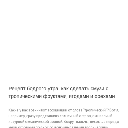
Рецепт бодрого утра: как сделать смузи с
тропическими фруктами, ягодами и орехами
Какие у вас возникают ассоциации от слова “тропический”? Вот я,
например, сразу представляю солнечный остров, омываемый
лазурной океанической волной. Вокруг пальмы, песок… а передо
мной огромный поднос со всякими-разными тропическими