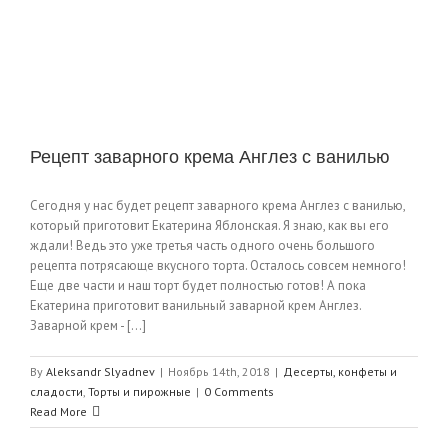
Рецепт заварного крема Англез с ванилью
Сегодня у нас будет рецепт заварного крема Англез с ванилью,
который приготовит Екатерина Яблонская. Я знаю, как вы его
ждали! Ведь это уже третья часть одного очень большого
рецепта потрясающе вкусного торта. Осталось совсем немного!
Еще две части и наш торт будет полностью готов! А пока
Екатерина приготовит ванильный заварной крем Англез.
Заварной крем - [...]
By
Aleksandr Slyadnev
|
Ноябрь 14th, 2018
|
Десерты, конфеты и
сладости
,
Торты и пирожные
|
0 Comments
Read More