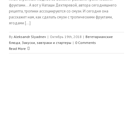
фруктами… А вот у Наташи Дехтяревой, автора сегодняшнего
рецепта, тропики ассоциируются со смузи. И сегодня она
расскажет нам, как сделать смузи с тропическими фруктами,
ягодами [...]
By
Aleksandr Slyadnev
|
Октябрь 19th, 2018
|
Вегетарианские
блюда
,
Закуски, завтраки и стартеры
|
0 Comments
Read More