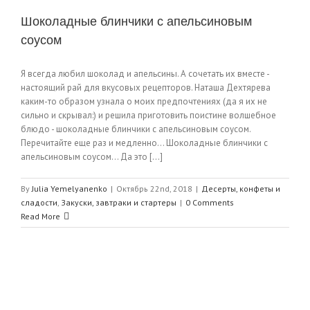
Шоколадные блинчики с апельсиновым
соусом
Я всегда любил шоколад и апельсины. А сочетать их вместе -
настоящий рай для вкусовых рецепторов. Наташа Дехтярева
каким-то образом узнала о моих предпочтениях (да я их не
сильно и скрывал:) и решила приготовить поистине волшебное
блюдо - шоколадные блинчики с апельсиновым соусом.
Перечитайте еще раз и медленно… Шоколадные блинчики с
апельсиновым соусом… Да это [...]
By
Julia Yemelyanenko
|
Октябрь 22nd, 2018
|
Десерты, конфеты и
сладости
,
Закуски, завтраки и стартеры
|
0 Comments
Read More