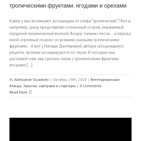
тропическими фруктами, ягодами и орехами
Какие у вас возникают ассоциации от слова “тропический”? Вот я,
например, сразу представляю солнечный остров, омываемый
лазурной океанической волной. Вокруг пальмы, песок… а передо
мной огромный поднос со всякими-разными тропическими
фруктами… А вот у Наташи Дехтяревой, автора сегодняшнего
рецепта, тропики ассоциируются со смузи. И сегодня она
расскажет нам, как сделать смузи с тропическими фруктами,
ягодами [...]
By
Aleksandr Slyadnev
|
Октябрь 19th, 2018
|
Вегетарианские
блюда
,
Закуски, завтраки и стартеры
|
0 Comments
Read More