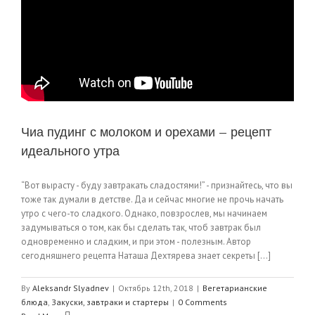
Чиа пудинг с молоком и орехами — рецепт
идеального утра
“Вот вырасту - буду завтракать сладостями!” - признайтесь, что вы
тоже так думали в детстве. Да и сейчас многие не прочь начать
утро с чего-то сладкого. Однако, повзрослев, мы начинаем
задумываться о том, как бы сделать так, чтоб завтрак был
одновременно и сладким, и при этом - полезным. Автор
сегодняшнего рецепта Наташа Дехтярева знает секреты [...]
By
Aleksandr Slyadnev
|
Октябрь 12th, 2018
|
Вегетарианские
блюда
,
Закуски, завтраки и стартеры
|
0 Comments