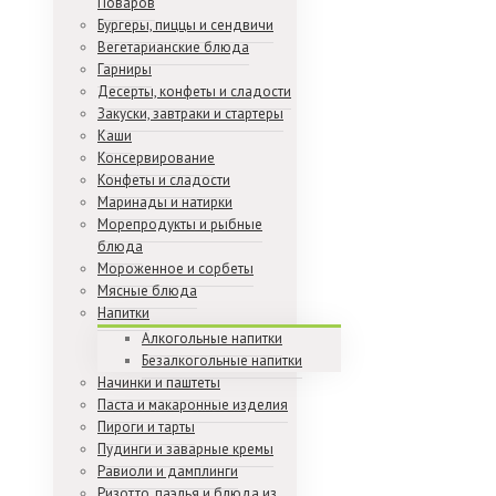
Поваров
Бургеры, пиццы и сендвичи
Вегетарианские блюда
Гарниры
Десерты, конфеты и сладости
Закуски, завтраки и стартеры
Каши
Консервирование
Конфеты и сладости
Маринады и натирки
Морепродукты и рыбные
блюда
Мороженное и сорбеты
Мясные блюда
Напитки
Алкогольные напитки
Безалкогольные напитки
Начинки и паштеты
Паста и макаронные изделия
Пироги и тарты
Пудинги и заварные кремы
Равиоли и дамплинги
Ризотто, паэлья и блюда из