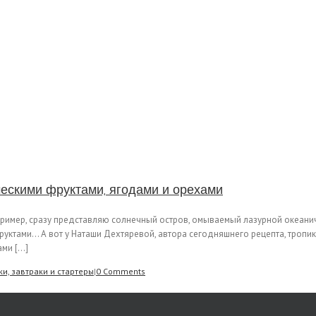
ическими фруктами, ягодами и орехами
например, сразу представляю солнечный остров, омываемый лазурной океани
ктами… А вот у Наташи Дехтяревой, автора сегодняшнего рецепта, тропики
и [...]
ки, завтраки и стартеры
|
0 Comments