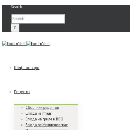
Search
Шеф-повара
Рецепты
Сборники рецептов
Блюда из птицы
Блюда на гриле и BBQ
Блюда от Мишленовских