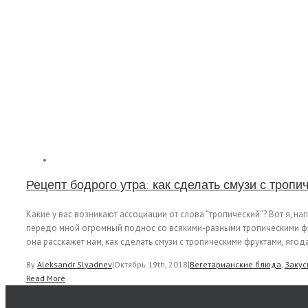
Рецепт бодрого утра: как сделать смузи с троп
Какие у вас возникают ассоциации от слова “тропический”? Вот я, 
передо мной огромный поднос со всякими-разными тропическими фру
она расскажет нам, как сделать смузи с тропическими фруктами, ягодам
By
Aleksandr Slyadnev
|
Октябрь 19th, 2018
|
Вегетарианские блюда
,
Закус
Read More