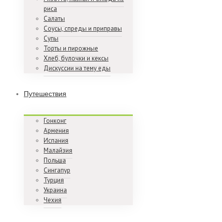
риса
Салаты
Соусы, спреды и приправы
Супы
Торты и пирожные
Хлеб, булочки и кексы
Дискуссии на тему еды
Путешествия
Гонконг
Армения
Испания
Малайзия
Польша
Сингапур
Турция
Украина
Чехия