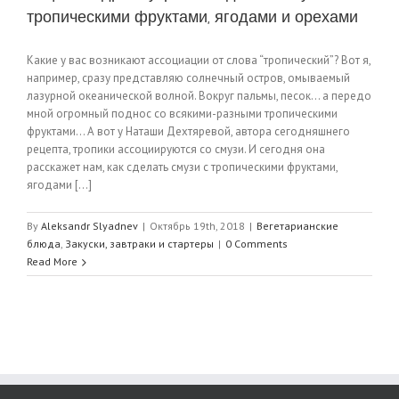
тропическими фруктами, ягодами и орехами
Какие у вас возникают ассоциации от слова “тропический”? Вот я,
например, сразу представляю солнечный остров, омываемый
лазурной океанической волной. Вокруг пальмы, песок… а передо
мной огромный поднос со всякими-разными тропическими
фруктами… А вот у Наташи Дехтяревой, автора сегодняшнего
рецепта, тропики ассоциируются со смузи. И сегодня она
расскажет нам, как сделать смузи с тропическими фруктами,
ягодами [...]
By
Aleksandr Slyadnev
|
Октябрь 19th, 2018
|
Вегетарианские
блюда
,
Закуски, завтраки и стартеры
|
0 Comments
Read More