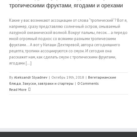
тропическими фруктами, ягодами и орехами
Какие у вас возникают ассоциации от слова “тропический”? Вот я,
например, сразу представляю солнечный остров, омываемый
лазурной океанической волной. Вокруг пальмы, песок… а передо
мной огромный поднос со всякими-разными тропическими
фруктами… А вот у Наташи Дехтяревой, автора сегодняшнего
рецепта, тропики ассоциируются со смузи. И сегодня она
расскажет нам, как сделать смузи с тропическими фруктами,
ягодами [...]
By
Aleksandr Slyadnev
|
Октябрь 19th, 2018
|
Вегетарианские
блюда
,
Закуски, завтраки и стартеры
|
0 Comments
Read More