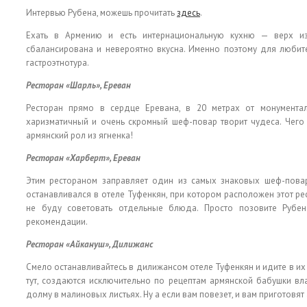
Интервью Рубена, можешь прочитать
здесь
.
Ехать в Армению и есть интернациональную кухню — верх изв
сбалансирована и невероятно вкусна. Именно поэтому для любит
гастроэтнотура.
Ресторан «Шарль», Ереван
Ресторан прямо в сердце Еревана, в 20 метрах от монументал
харизматичный и очень скромный шеф-повар творит чудеса. Чего 
армянский рол из ягненка!
Ресторан «Харберт», Ереван
Этим рестораном заправляет один из самых знаковых шеф-поваро
останавливался в отеле Туфенкян, при котором расположен этот ре
не буду советовать отдельные блюда. Просто позовите Рубен
рекомендации.
Ресторан «Айкануш», Дилижанс
Смело останавливайтесь в дилижансом отеле Туфенкян и идите в их
тут, создаются исключительно по рецептам армянской бабушки в
долму в малиновых листьях. Ну а если вам повезет, и вам приготовят