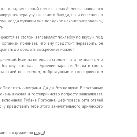
огда выпадает первый снег и в горах Армении начинается
лируя температуру как самого блюда, так и естественно
ночи, когда мужчины уже порядком наконтролировались,
ь.
ираются за столом, заправляют похлебку по вкусу и под
 организм понимает, что ему предстоит переварить, он
храпеть до обеда. В воскресенье можно!
иимный. Если ты не ешь за столом — это не значит, что
 Поэтому готовься в Армении заранее. Диеты и спорт.
стальгией по веселым, добродушным и гостеприимным
 Плюс пять килограмм. Да да. Это не шутки. В восточных
очень вкусная и гостеприимство попросту зашкаливает.
й вспоминаю Рубена Погосяна, шеф-повара сети отелей
чу представить тебе этого замечательного армянского
ткими инструкциями
сюда
!