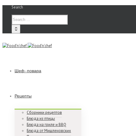
Search
Шеф-повара
Рецепты
Сборники рецептов
Блюда из птицы
Блюда на гриле и BBQ
Блюда от Мишленовских