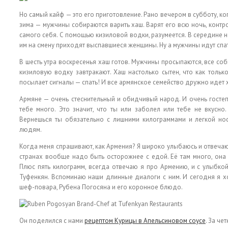
Но самый кайф — это его приготовление. Рано вечером в субботу, к
зима — мужчины собираются варить хаш. Варят его всю ночь, контро
самого себя. С помощью кизиловой водки, разумеется. В середине 
им на смену приходят выспавшиеся женщины. Ну а мужчины идут спат
В шесть утра воскресенья хаш готов. Мужчины просыпаются, все соб
кизиловую водку завтракают. Хаш настолько сытен, что как только
посылает сигналы — спать! И все армянское семейство дружно идет 
Армяне — очень стеснительный и обидчивый народ. И очень гостепр
тебе много. Это значит, что ты или заболел или тебе не вкусно.
Вернешься ты обязательно с лишними килограммами и легкой но
людям.
Когда меня спрашивают, как Армения? Я широко улыбаюсь и отвечаю:
странах вообще надо быть осторожнее с едой. Её там много, она 
Плюс пять килограмм, всегда отвечаю я про Армению, и с улыбко
Туфенкян. Вспоминаю наши длинные диалоги с ним. И сегодня я хо
шеф-повара, Рубена Погосяна и его коронное блюдо.
Он поделился с нами
рецептом Курицы в Апельсиновом соусе
. За че