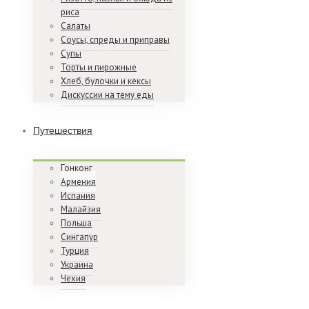
риса
Салаты
Соусы, спреды и приправы
Супы
Торты и пирожные
Хлеб, булочки и кексы
Дискуссии на тему еды
Путешествия
Гонконг
Армения
Испания
Малайзия
Польша
Сингапур
Турция
Украина
Чехия