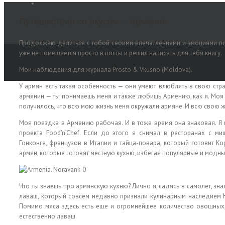
Путешествие со вкусом — Армения
Продолжаю делиться с тобой своими впечатлениями и эмоциями посл
уже не помещается просто в посты и решил написать для тебя книгу.
Мои наблюдения для журнала Prosto & Vkusno (Moldova).
У армян есть такая особенность — они умеют влюблять в свою стран
армянин — ты понимаешь меня и также любишь Армению, как я. Моя л
получилось, что всю мою жизнь меня окружали армяне. И всю свою ж
Моя поездка в Армению рабочая. И в тоже время она знаковая. Я
проекта Food’n’Chef. Если до этого я снимал в ресторанах с м
Гонконге, французов в Италии и тайца-повара, который готовит К
армян, которые готовят местную кухню, избегая популярные и модны
Что ты знаешь про армянскую кухню? Лично я, садясь в самолет, зна
лаваш, который совсем недавно признали кулинарным наследием 
Помимо мяса здесь есть еще и огромнейшее количество овощных
естественно лаваш.