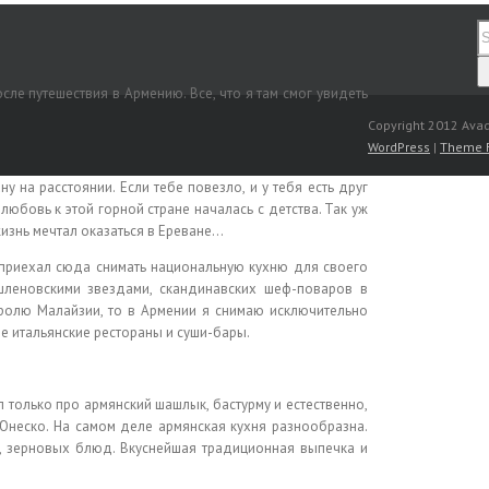
е путешествия в Армению. Все, что я там смог увидеть
Copyright 2012 Avad
WordPress
|
Theme 
у на расстоянии. Если тебе повезло, и у тебя есть друг
юбовь к этой горной стране началась с детства. Так уж
изнь мечтал оказаться в Ереване…
 приехал сюда снимать национальную кухню для своего
ишленовскими звездами, скандинавских шеф-поваров в
оролю Малайзии, то в Армении я снимаю исключительно
е итальянские рестораны и суши-бары.
л только про армянский шашлык, бастурму и естественно,
Юнеско. На самом деле армянская кухня разнообразна.
, зерновых блюд. Вкуснейшая традиционная выпечка и