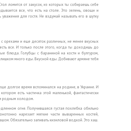
Стол ломится от закусок, из которых ты собираешь себе
ывается все, что есть на столе. Это зелень, овощи и
 уважения для гостя. Не вздумай называть его в шутку
 с орехами и еще десяток различных, не менее вкусных
есть все. И только после этого, когда ты доходишь до
ые блюда. Голубцы с бараниной на кости и булгуром,
 Слишком много еды. Вкусной еды. Добивают армяне тебя
ще долгое время вспоминался на родине, в Украине. И
котором есть частичка этой маленькой, фантастически
им родным холодом.
медленном огне. Получившаяся густая похлебка обильно
нотонно нарезает мягкие части вываренных костей,
шом. Обязательно запивать кизиловой водкой. Это хаш.