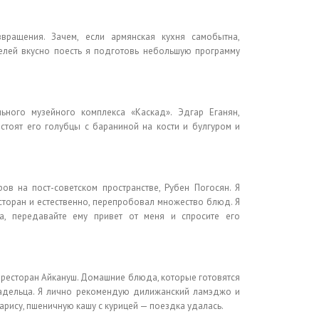
ращения. Зачем, если армянская кухня самобытна,
елей вкусно поесть я подготовь небольшую программу
ьного музейного комплекса «Каскад». Эдгар Еганян,
стоят его голубцы с бараниной на кости и булгуром и
в на пост-советском пространстве, Рубен Погосян. Я
сторан и естественно, перепробовал множество блюд. Я
а, передавайте ему привет от меня и спросите его
 ресторан Айкануш. Домашние блюда, которые готовятся
ладельца. Я лично рекомендую дилижанский ламэджо и
 арису, пшеничную кашу с курицей — поездка удалась.