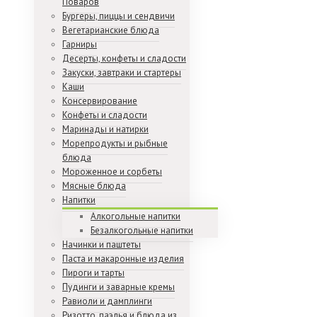
Поваров
Бургеры, пиццы и сендвичи
Вегетарианские блюда
Гарниры
Десерты, конфеты и сладости
Закуски, завтраки и стартеры
Каши
Консервирование
Конфеты и сладости
Маринады и натирки
Морепродукты и рыбные
блюда
Мороженное и сорбеты
Мясные блюда
Напитки
Алкогольные напитки
Безалкогольные напитки
Начинки и паштеты
Паста и макаронные изделия
Пироги и тарты
Пудинги и заварные кремы
Равиоли и дамплинги
Ризотто, паэлья и блюда из