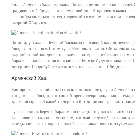
Еда в Армении сбалансирована. По качеству, но не по количеству. 
традиционный бртуч — это армянский рол. В кусочек лаваша закид
разнообразные сыры. Бртуч, свернутый хозяином — высшая степень
шаурмой. Обидятся.
Потом идут салаты. Печеный баклажан с тахинной пастой, чечевица
блюд. И это не все. Потом супы. Несколько видов. Обязательно съ
шарообразной кондиции от количества еды — тебе выносят мясн
баранина с запеченными овощами и… Нет, я не буду описывать все.
десертами. Попробуй не съесть все, что есть на столе. Обидятся.
Армянский Хаш
Хаш прошел красной нитью сквозь всю мою поездку по Армении и е
это даже не блюдо, это способ времяпрепровождения, ритуал, в 
красивой страны. В какой-то мере это блюдо можно сравнить с наш
Тут все просто. Берутся бараньи кости и долго-долго варятся на 
заправляется солью и чесноком, каждый сидящий за столом мо
закидывает в свою порцию похлебки и засыпает ломаным сухим лава