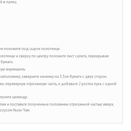
й в палец
тем положите под сырое полотенце.
лотенце и сверху по центру положите лист салата, перекрывая
 бумаги.
овую вермишель
аполовину; заверните начинку на 3,5см бумаги с двух сторон.
и, перевернув отрезанную часть, и добавьте 2 ростка лука с одной
лучите цилиндр.
ам и поставьте полученные половинки отрезанной частью вверх,
 соусом Ныок Чам.