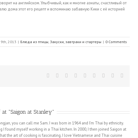
ворит на английском. Улыбчивый, как и многие азиаты, счастливый от
овлю дома этот его рецепт и вспоминаю забавную Кики с её историей
9th, 2013
|
Блюда из птицы
,
Закуски, завтраки и стартеры
|
0 Comments
 at "Saigon at Stanley"
an, you can call me Sam. I was born in 1964 and I’m Thai by ethnicity.
I found myself working in a Thai kitchen. In 2000, I then joined Saigon at
nk that the art of cooking is fascinating. I love Vietnamese and Thai cuisine