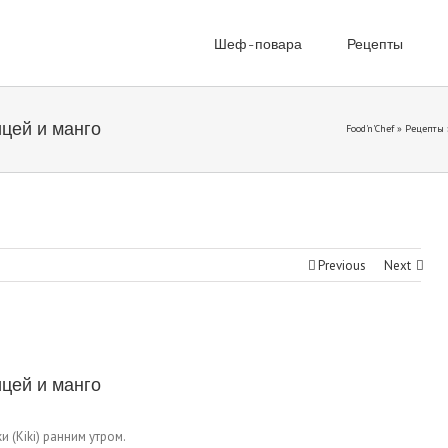
Шеф-повара
Рецепты
ицей и манго
Food'n'Chef
»
Рецепты
Previous
Next
ицей и манго
 (Kiki) ранним утром.