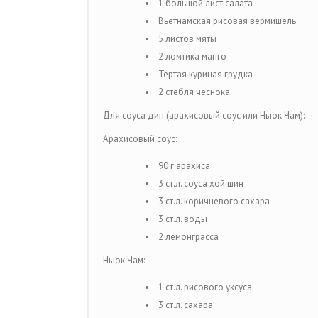
1 большой лист салата
Вьетнамская рисовая вермишель
5 листов мяты
2 ломтика манго
Тертая куриная грудка
2 стебля чеснока
Для соуса дип (арахисовый соус или Ныок Чам):
Арахисовый соус:
90 г арахиса
3 ст.л. соуса хой шин
3 ст.л. коричневого сахара
3 ст.л. воды
2 лемонграсса
Ныок Чам:
1 ст.л. рисового уксуса
3 ст.л. сахара