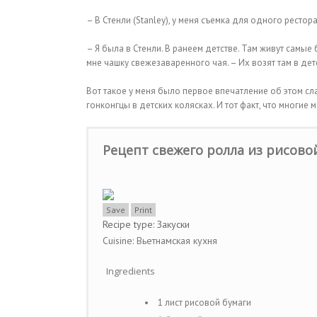
– В Стенли (Stanley), у меня съемка для одного рестора
– Я была в Стенли. В ранеем детстве. Там живут самые
мне чашку свежезаваренного чая. – Их возят там в дет
Вот такое у меня было первое впечатление об этом сл
гонконгцы в детских колясках. И тот факт, что многие 
Рецепт свежего ролла из рисово
Save
Print
Recipe type:
Закуски
Cuisine:
Вьетнамская кухня
Ingredients
1 лист рисовой бумаги