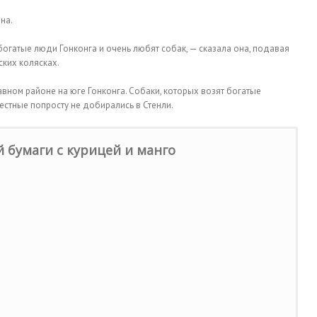
на.
 богатые люди Гонконга и очень любят собак, — сказала она, подавая
ских колясках.
авном районе на юге Гонконга. Собаки, которых возят богатые
местные попросту не добирались в Стенли.
й бумаги с курицей и манго