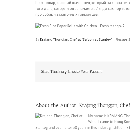
Шеф-повар, славный въетнамец, который ни слова не го
того дела, которым он занимается. И я до сих пор гот
про собак и зажиточных гонконгцев.
By
Krajang Thongjan, Chef at "Saigon at Stanley"
|
Январь 2
Share This Story, Choose Your Platform!
About the Author:
Krajang Thongjan, Chef
My name is KRAJANG Thongj
When I came to Hong Kong 
Stanley, and even after 30 years in this industry, I still thi