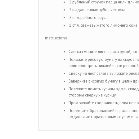
1 рубленый стручок перца чили длино
2 выдавленных зубца чеснока
2 ст.л. рыбного соуса
1 ст.л. свежевыжатого лимоннго сока
Instructions
Слегка смочите листья риса рукой, за
Положите рисовую бумагу на сырое по
примерно треть нижней части рисовой
Сверху на лист салата выложите рис
Заверните рисовую бумагу в цилиндр н
Положите ломоть курицы вдоль складк
стороны сверху на курицу.
Продолжайте сворачивать, пока не по
Порежьте образовавшийся ролл попол
подавая их с арахисовым соусом или